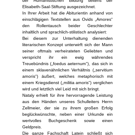
der Humanistischen Bildung seitens der
Elisabeth-Saal-Stiftung ausgezeichnet.
In Ihrer Arbeit hat die Abiturientin anhand von
einschlägigen Textstellen aus Ovids „Amores“
den Rollentausch beider Geschlechter
inhaltlich und sprachlich-stilistisch analysiert:
Bei diesem zur Unterhaltung dienenden
literarischen Konzept unterwirft sich der Mann
seiner oftmals verheirateten Geliebten und
verspricht ihr ein ewig währendes
Treuebündnis („foedus aeternum“), das sich in
einem sklavenähnlichen Verhältnis („servitium
amoris“) äußert, welches metaphorisch mit
einem Kriegsdienst („militia amoris“) verglichen
wird und letztlich viel Leid mit sich bringt.
Nataly erhielt für ihre hervorragende Leistung
aus den Händen unseres Schulleiters Herrn
Zellmeier, der sie zu ihrem großen Erfolg
beglückwünschte, neben einer Urkunde ein
wertvolles Buchgeschenk sowie einen
Geldpreis.
Die ganze Fachschaft Latein schließt sich