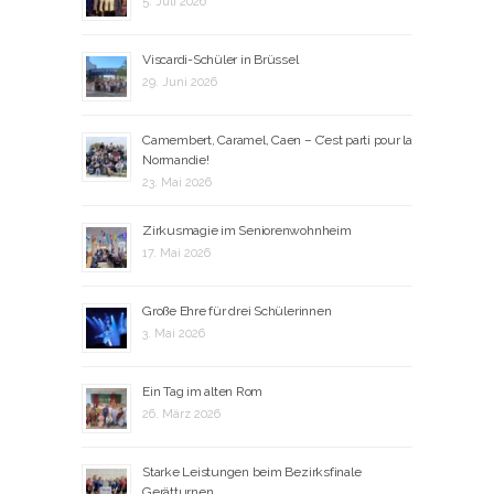
5. Juli 2026
Viscardi-Schüler in Brüssel
29. Juni 2026
Camembert, Caramel, Caen – C’est parti pour la
Normandie!
23. Mai 2026
Zirkusmagie im Seniorenwohnheim
17. Mai 2026
Große Ehre für drei Schülerinnen
3. Mai 2026
Ein Tag im alten Rom
26. März 2026
Starke Leistungen beim Bezirksfinale
Gerätturnen