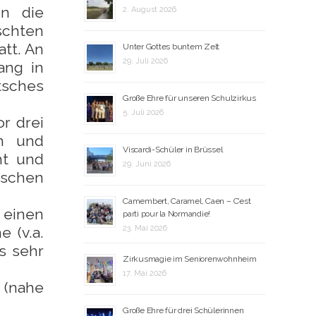
en die
2. August 2026
schten
att. An
Unter Gottes buntem Zelt
29. Juli 2026
ang in
tsches
Große Ehre für unseren Schulzirkus
5. Juli 2026
r drei
en und
Viscardi-Schüler in Brüssel
ht und
29. Juni 2026
tschen
Camembert, Caramel, Caen – C’est
 einen
parti pour la Normandie!
 (v.a.
23. Mai 2026
s sehr
Zirkusmagie im Seniorenwohnheim
17. Mai 2026
 (nahe
Große Ehre für drei Schülerinnen