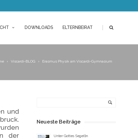
|
ICHT
DOWNLOADS
ELTERNBEIRAT
me
Viscardi-BLOG
Erasmus Physik am Viscardi-Gymnasium
en und
bruck.
Neueste Beiträge
wurden
en der
Unter Gottes Sege(l)n