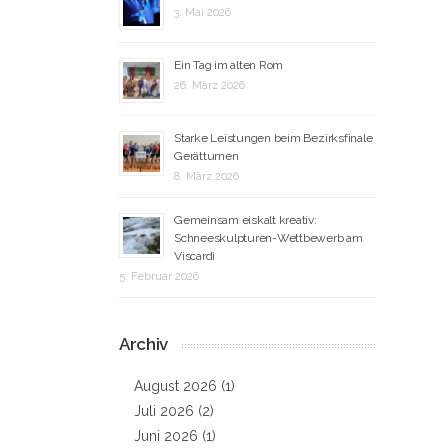
3. Mai 2026
Ein Tag im alten Rom
26. März 2026
Starke Leistungen beim Bezirksfinale
Gerätturnen
8. März 2026
Gemeinsam eiskalt kreativ:
Schneeskulpturen-Wettbewerb am
Viscardi
5. Februar 2026
Archiv
August 2026
(1)
Juli 2026
(2)
Juni 2026
(1)