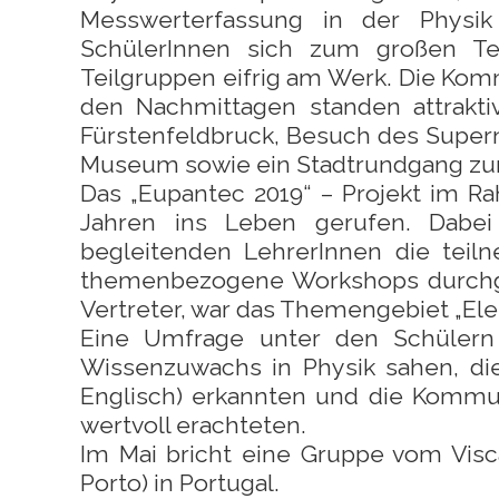
Messwerterfassung in der Physik
SchülerInnen sich zum großen Te
Teilgruppen eifrig am Werk. Die Komm
den Nachmittagen standen attrakti
Fürstenfeldbruck, Besuch des Super
Museum sowie ein Stadtrundgang zur
Das „Eupantec 2019“ – Projekt im 
Jahren ins Leben gerufen. Dabe
begleitenden LehrerInnen die tei
themenbezogene Workshops durchg
Vertreter, war das Themengebiet „Ele
Eine Umfrage unter den Schülern 
Wissenzuwachs in Physik sahen, die
Englisch) erkannten und die Kommun
wertvoll erachteten.
Im Mai bricht eine Gruppe vom Vis
Porto) in Portugal.