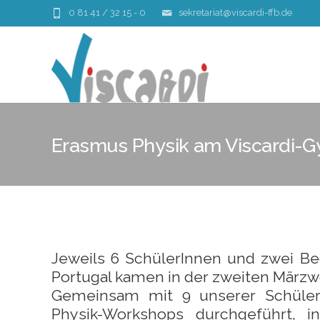
0 81 41 / 32 15 - 0
sekretariat@viscardi-ffb.de
Erasmus Physik am Viscardi-
Jeweils 6 SchülerInnen und zwei Begl
Portugal kamen in der zweiten Märzw
Gemeinsam mit 9 unserer SchülerI
Physik-Workshops durchgeführt,