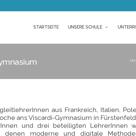
STARTSEITE
UNSERE SCHULE
UNTERR
Gymnasium
Ho
eitlehrerInnen aus Frankreich, Italien, Pol
oche ans Viscardi-Gymnasium in Fürstenfeld
nnen und drei beteiligten LehrerInnen 
 in denen moderne und digitale Method