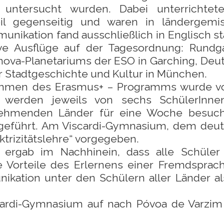
 untersucht wurden. Dabei unterrichtet
il gegenseitig und waren in ländergemi
unikation fand ausschließlich in Englisch st
ve Ausflüge auf der Tagesordnung: Rundg
nova-Planetariums der ESO in Garching, Deu
 Stadtgeschichte und Kultur in München.
Rahmen des Erasmus+ – Programms wurde vo
i werden jeweils von sechs SchülerInn
lnehmenden Länder für eine Woche besuc
eführt. Am Viscardi-Gymnasium, dem deu
ktrizitätslehre“ vorgegeben.
ergab im Nachhinein, dass alle Schüler
 Vorteile des Erlernens einer Fremdsprache
ikation unter den Schülern aller Länder al
cardi-Gymnasium auf nach Póvoa de Varzim