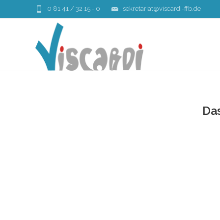
0 81 41 / 32 15 - 0
sekretariat@viscardi-ffb.de
Da