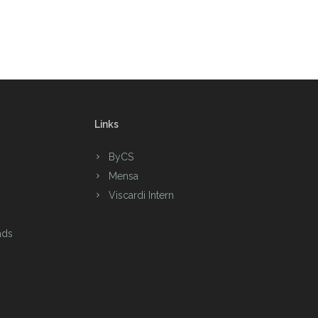
Links
ByCS
Mensa
Viscardi Intern
ads