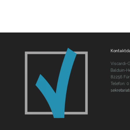
Kontaktd
Viscardi
Balduin-H
82256 Für
Telefon: 0
sekretaria