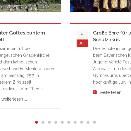
nter Gottes buntem
Große Ehre für 
5
lt
Schulzirkus
Juli
sammen mit der
Drei Schülerinnen 
angelischen Gnadenkirche
beim Bayerischen K
d dem katholischen
Jugend-Varieté Fest
arrverband Fürstenfeld haben
Akrobatik-Trio des V
r am Samstag, 25.7. in
Gymnasiums überz
serem Zirkuszelt
hochkarätige Jury im 
ttesdienst zum Thema ...
weiterlesen ...
weiterlesen ...