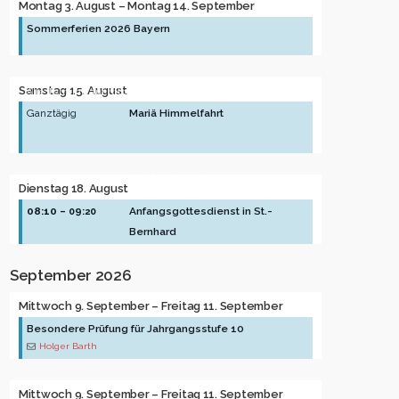
Montag
3.
August
–
Montag
14.
September
Sommerferien 2026 Bayern
Samstag
15.
August
Alle Termine auf
http://www.schulferien.org
Ganztägig
Mariä Himmelfahrt
Alle Termine auf
Dienstag
18.
August
http://www.schulferien.org
08:10
Anfangsgottesdienst in St.-
– 09:20
Bernhard
September 2026
Mittwoch
9.
September
–
Freitag
11.
September
Besondere Prüfung für Jahrgangsstufe 10
Holger Barth
Mittwoch
9.
September
–
Freitag
11.
September