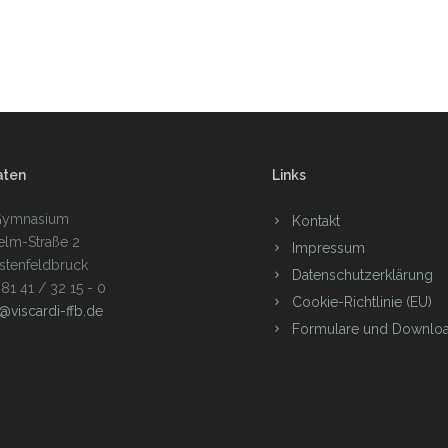
aten
Links
-Gymnasium
Kontakt
elm-Straße 2
Impressum
stenfeldbruck
Datenschutzerklärung
 81 41 / 32 15 - 0
Cookie-Richtlinie (EU)
t@viscardi-ffb.de
Formulare und Downlo