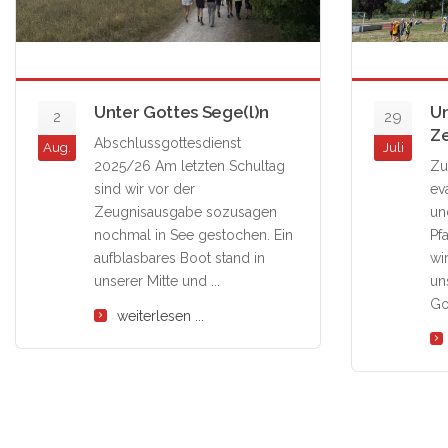
Unter Gottes Sege(l)n
U
2
29
Ze
Abschlussgottesdienst
Aug.
Juli
2025/26 Am letzten Schultag
Zu
sind wir vor der
ev
Zeugnisausgabe sozusagen
un
nochmal in See gestochen. Ein
Pf
aufblasbares Boot stand in
wi
unserer Mitte und ...
un
Go
weiterlesen ...